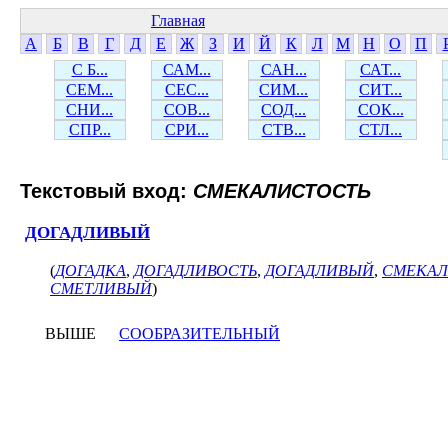
Главная
А
Б
В
Г
Д
Е
Ж
З
И
Й
К
Л
М
Н
О
П
С Б...
САМ...
САН...
САТ...
СЕМ...
СЕС...
СИМ...
СИТ...
СНИ...
СОВ...
СОД...
СОК...
СПР...
СРИ...
СТВ...
СТЛ...
Текстовый вход:
СМЕКАЛИСТОСТЬ
ДОГАДЛИВЫЙ
(
ДОГАДКА
,
ДОГАДЛИВОСТЬ
,
ДОГАДЛИВЫЙ
,
СМЕКАЛ
СМЕТЛИВЫЙ
)
ВЫШЕ
СООБРАЗИТЕЛЬНЫЙ