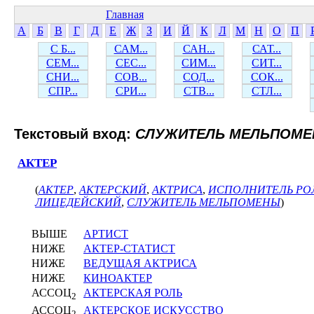
Главная
А
Б
В
Г
Д
Е
Ж
З
И
Й
К
Л
М
Н
О
П
С Б...
САМ...
САН...
САТ...
СЕМ...
СЕС...
СИМ...
СИТ...
СНИ...
СОВ...
СОД...
СОК...
СПР...
СРИ...
СТВ...
СТЛ...
Текстовый вход:
СЛУЖИТЕЛЬ МЕЛЬПОМ
АКТЕР
(
АКТЕР
,
АКТЕРСКИЙ
,
АКТРИСА
,
ИСПОЛНИТЕЛЬ РО
ЛИЦЕДЕЙСКИЙ
,
СЛУЖИТЕЛЬ МЕЛЬПОМЕНЫ
)
ВЫШЕ
АРТИСТ
НИЖЕ
АКТЕР-СТАТИСТ
НИЖЕ
ВЕДУЩАЯ АКТРИСА
НИЖЕ
КИНОАКТЕР
АССОЦ
АКТЕРСКАЯ РОЛЬ
2
АССОЦ
АКТЕРСКОЕ ИСКУССТВО
2