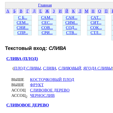
Главная
А
Б
В
Г
Д
Е
Ж
З
И
Й
К
Л
М
Н
О
П
С Б...
САМ...
САН...
САТ...
СЕМ...
СЕС...
СИМ...
СИТ...
СНИ...
СОВ...
СОД...
СОК...
СПР...
СРИ...
СТВ...
СТЛ...
Текстовый вход:
СЛИВА
СЛИВА (ПЛОД)
(
ПЛОД СЛИВЫ
,
СЛИВА
,
СЛИВОВЫЙ
,
ЯГОДА СЛИВЫ
ВЫШЕ
КОСТОЧКОВЫЙ ПЛОД
ВЫШЕ
ФРУКТ
АССОЦ
СЛИВОВОЕ ДЕРЕВО
АССОЦ
ЧЕРНОСЛИВ
2
СЛИВОВОЕ ДЕРЕВО