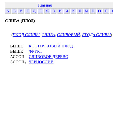
Главная
А
Б
В
Г
Д
Е
Ж
З
И
Й
К
Л
М
Н
О
П
СЛИВА (ПЛОД)
(
ПЛОД СЛИВЫ
,
СЛИВА
,
СЛИВОВЫЙ
,
ЯГОДА СЛИВЫ
)
ВЫШЕ
КОСТОЧКОВЫЙ ПЛОД
ВЫШЕ
ФРУКТ
АССОЦ
СЛИВОВОЕ ДЕРЕВО
АССОЦ
ЧЕРНОСЛИВ
2