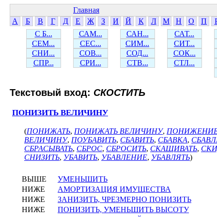
Главная
А
Б
В
Г
Д
Е
Ж
З
И
Й
К
Л
М
Н
О
П
С Б...
САМ...
САН...
САТ...
СЕМ...
СЕС...
СИМ...
СИТ...
СНИ...
СОВ...
СОД...
СОК...
СПР...
СРИ...
СТВ...
СТЛ...
Текстовый вход:
СКОСТИТЬ
ПОНИЗИТЬ ВЕЛИЧИНУ
(
ПОНИЖАТЬ
,
ПОНИЖАТЬ ВЕЛИЧИНУ
,
ПОНИЖЕНИ
ВЕЛИЧИНУ
,
ПОУБАВИТЬ
,
СБАВИТЬ
,
СБАВКА
,
СБАВЛ
СБРАСЫВАТЬ
,
СБРОС
,
СБРОСИТЬ
,
СКАЩИВАТЬ
,
СКИ
СНИЗИТЬ
,
УБАВИТЬ
,
УБАВЛЕНИЕ
,
УБАВЛЯТЬ
)
ВЫШЕ
УМЕНЬШИТЬ
НИЖЕ
АМОРТИЗАЦИЯ ИМУЩЕСТВА
НИЖЕ
ЗАНИЗИТЬ, ЧРЕЗМЕРНО ПОНИЗИТЬ
НИЖЕ
ПОНИЗИТЬ, УМЕНЬШИТЬ ВЫСОТУ