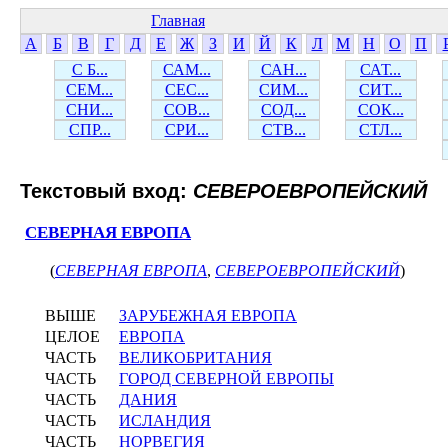
Главная
А
Б
В
Г
Д
Е
Ж
З
И
Й
К
Л
М
Н
О
П
С Б...
САМ...
САН...
САТ...
СЕМ...
СЕС...
СИМ...
СИТ...
СНИ...
СОВ...
СОД...
СОК...
СПР...
СРИ...
СТВ...
СТЛ...
Текстовый вход:
СЕВЕРОЕВРОПЕЙСКИЙ
СЕВЕРНАЯ ЕВРОПА
(
СЕВЕРНАЯ ЕВРОПА
,
СЕВЕРОЕВРОПЕЙСКИЙ
)
ВЫШЕ
ЗАРУБЕЖНАЯ ЕВРОПА
ЦЕЛОЕ
ЕВРОПА
ЧАСТЬ
ВЕЛИКОБРИТАНИЯ
ЧАСТЬ
ГОРОД СЕВЕРНОЙ ЕВРОПЫ
ЧАСТЬ
ДАНИЯ
ЧАСТЬ
ИСЛАНДИЯ
ЧАСТЬ
НОРВЕГИЯ