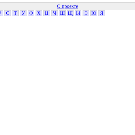
О проекте
Р
С
Т
У
Ф
Х
Ц
Ч
Ш
Щ
Ы
Э
Ю
Я