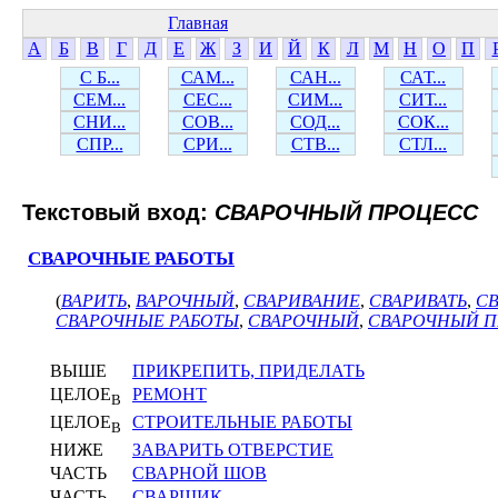
Главная
А
Б
В
Г
Д
Е
Ж
З
И
Й
К
Л
М
Н
О
П
С Б...
САМ...
САН...
САТ...
СЕМ...
СЕС...
СИМ...
СИТ...
СНИ...
СОВ...
СОД...
СОК...
СПР...
СРИ...
СТВ...
СТЛ...
Текстовый вход:
СВАРОЧНЫЙ ПРОЦЕСС
СВАРОЧНЫЕ РАБОТЫ
(
ВАРИТЬ
,
ВАРОЧНЫЙ
,
СВАРИВАНИЕ
,
СВАРИВАТЬ
,
СВ
СВАРОЧНЫЕ РАБОТЫ
,
СВАРОЧНЫЙ
,
СВАРОЧНЫЙ 
ВЫШЕ
ПРИКРЕПИТЬ, ПРИДЕЛАТЬ
ЦЕЛОЕ
РЕМОНТ
В
ЦЕЛОЕ
СТРОИТЕЛЬНЫЕ РАБОТЫ
В
НИЖЕ
ЗАВАРИТЬ ОТВЕРСТИЕ
ЧАСТЬ
СВАРНОЙ ШОВ
ЧАСТЬ
СВАРЩИК