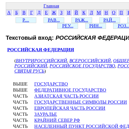
Главная
А
Б
В
Г
Д
Е
Ж
З
И
Й
К
Л
М
Н
О
П
Р....
РАВ...
РАЖ...
РАЙ...
РЕУ...
РИН...
РОЗ..
Текстовый вход:
РОССИЙСКАЯ ФЕДЕРАЦ
РОССИЙСКАЯ ФЕДЕРАЦИЯ
(
ВНУТРИРОССИЙСКИЙ
,
ВСЕРОССИЙСКИЙ
,
ОБЩЕ
РОССИЙСКИЙ
,
РОССИЙСКОЕ ГОСУДАРСТВО
,
РОС
СВЯТАЯ РУСЬ
)
ВЫШЕ
ГОСУДАРСТВО
ВЫШЕ
ФЕДЕРАТИВНОЕ ГОСУДАРСТВО
ЧАСТЬ
АЗИАТСКАЯ ЧАСТЬ РОССИИ
ЧАСТЬ
ГОСУДАРСТВЕННЫЕ СИМВОЛЫ РОССИИ
ЧАСТЬ
ЕВРОПЕЙСКАЯ ЧАСТЬ РОССИИ
ЧАСТЬ
ЗАУРАЛЬЕ
ЧАСТЬ
КРАЙНИЙ СЕВЕР РФ
ЧАСТЬ
НАСЕЛЕННЫЙ ПУНКТ РОССИЙСКОЙ ФЕ