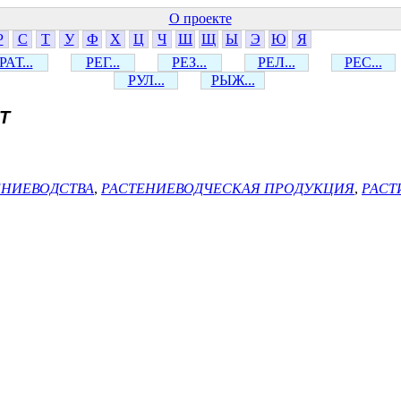
О проекте
Р
С
Т
У
Ф
Х
Ц
Ч
Ш
Щ
Ы
Э
Ю
Я
РАТ...
РЕГ...
РЕЗ...
РЕЛ...
РЕС...
РУЛ...
РЫЖ...
Т
ЕНИЕВОДСТВА
,
РАСТЕНИЕВОДЧЕСКАЯ ПРОДУКЦИЯ
,
РАСТ