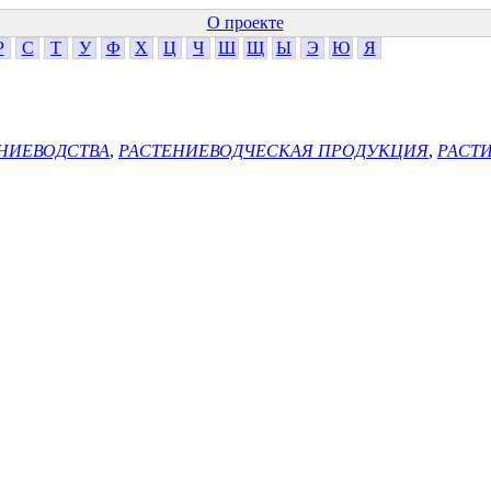
О проекте
Р
С
Т
У
Ф
Х
Ц
Ч
Ш
Щ
Ы
Э
Ю
Я
НИЕВОДСТВА
,
РАСТЕНИЕВОДЧЕСКАЯ ПРОДУКЦИЯ
,
РАСТ