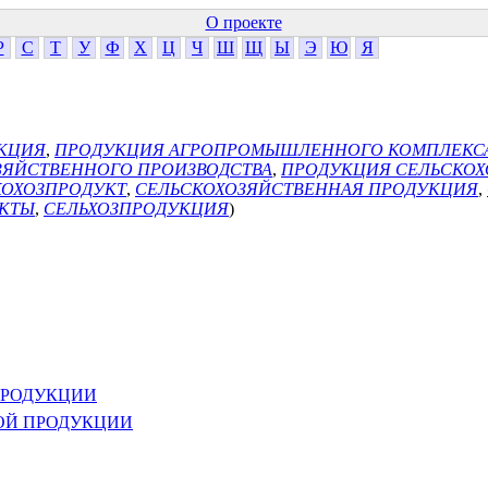
О проекте
Р
С
Т
У
Ф
Х
Ц
Ч
Ш
Щ
Ы
Э
Ю
Я
КЦИЯ
,
ПРОДУКЦИЯ АГРОПРОМЫШЛЕННОГО КОМПЛЕКС
ЗЯЙСТВЕННОГО ПРОИЗВОДСТВА
,
ПРОДУКЦИЯ СЕЛЬСКОХ
КОХОЗПРОДУКТ
,
СЕЛЬСКОХОЗЯЙСТВЕННАЯ ПРОДУКЦИЯ
,
УКТЫ
,
СЕЛЬХОЗПРОДУКЦИЯ
)
ПРОДУКЦИИ
ОЙ ПРОДУКЦИИ