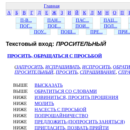
Главная
А
Б
В
Г
Д
Е
Ж
З
И
Й
К
Л
М
Н
О
П
П-В...
ПАН...
ПАС...
ПАЦ...
ПОГ...
ПОЕ...
ПОИ...
ПОЛ...
ПОУ...
ПОШ...
ПРЕ...
ПРИ..
Текстовый вход:
ПРОСИТЕЛЬНЫЙ
ПРОСИТЬ, ОБРАЩАТЬСЯ С ПРОСЬБОЙ
(
ЗАПРОСИТЬ
,
ИСПРАШИВАТЬ
,
ИСПРОСИТЬ
,
ОБРАТИ
ПРОСИТЕЛЬНЫЙ
,
ПРОСИТЬ
,
СПРАШИВАНИЕ
,
СПР
ВЫШЕ
ВЫСКАЗАТЬ
ВЫШЕ
ОБРАТИТЬСЯ СО СЛОВАМИ
НИЖЕ
ИЗВИНИТЬСЯ, ПРОСИТЬ ПРОЩЕНИЯ
НИЖЕ
МОЛИТЬ
НИЖЕ
НАСЕСТЬ С ПРОСЬБОЙ
НИЖЕ
ПОПРОШАЙНИЧЕСТВО
НИЖЕ
ПРЕДЛОЖИТЬ (ПОПРОСИТЬ ЗАНЯТЬСЯ)
НИЖЕ
ПРИГЛАСИТЬ, ПОЗВАТЬ ПРИЙТИ