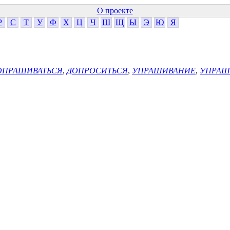
О проекте
Р
С
Т
У
Ф
Х
Ц
Ч
Ш
Щ
Ы
Э
Ю
Я
ОПРАШИВАТЬСЯ
,
ДОПРОСИТЬСЯ
,
УПРАШИВАНИЕ
,
УПРАШ