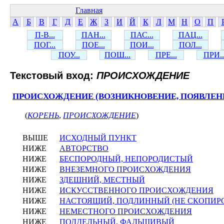
Главная
А
Б
В
Г
Д
Е
Ж
З
И
Й
К
Л
М
Н
О
П
П-В...
ПАН...
ПАС...
ПАЦ...
ПОГ...
ПОЕ...
ПОИ...
ПОЛ...
ПОУ...
ПОШ...
ПРЕ...
ПРИ..
Текстовый вход:
ПРОИСХОЖДЕНИЕ
ПРОИСХОЖДЕНИЕ (ВОЗНИКНОВЕНИЕ, ПОЯВЛЕН
(
КОРЕНЬ
,
ПРОИСХОЖДЕНИЕ
)
ВЫШЕ
ИСХОДНЫЙ ПУНКТ
НИЖЕ
АВТОРСТВО
НИЖЕ
БЕСПОРОДНЫЙ, НЕПОРОДИСТЫЙ
НИЖЕ
ВНЕЗЕМНОГО ПРОИСХОЖДЕНИЯ
НИЖЕ
ЗДЕШНИЙ, МЕСТНЫЙ
НИЖЕ
ИСКУССТВЕННОГО ПРОИСХОЖДЕНИЯ
НИЖЕ
НАСТОЯЩИЙ, ПОДЛИННЫЙ (НЕ СКОПИР
НИЖЕ
НЕМЕСТНОГО ПРОИСХОЖДЕНИЯ
НИЖЕ
ПОДДЕЛЬНЫЙ, ФАЛЬШИВЫЙ