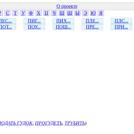
О проекте
Р
С
Т
У
Ф
Х
Ц
Ч
Ш
Щ
Ы
Э
Ю
Я
ПЕС...
ПИГ...
ПИХ...
ПЛЕ...
ПЛС...
ПОТ...
ПОУ...
ПОШ...
ПРЕ...
ПРИ...
ПОДАТЬ ГУДОК
,
ПРОГУДЕТЬ
,
ТРУБИТЬ
)