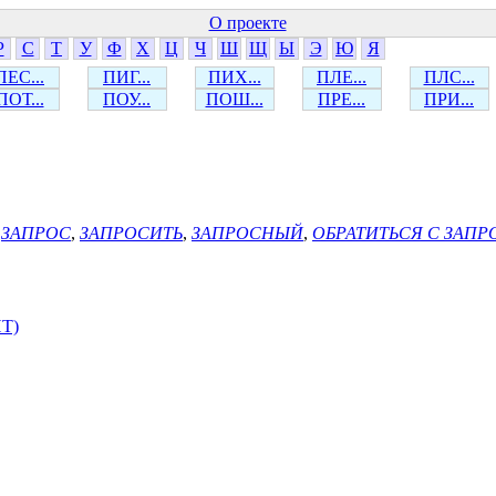
О проекте
Р
С
Т
У
Ф
Х
Ц
Ч
Ш
Щ
Ы
Э
Ю
Я
ПЕС...
ПИГ...
ПИХ...
ПЛЕ...
ПЛС...
ПОТ...
ПОУ...
ПОШ...
ПРЕ...
ПРИ...
,
ЗАПРОС
,
ЗАПРОСИТЬ
,
ЗАПРОСНЫЙ
,
ОБРАТИТЬСЯ С ЗАП
Т)