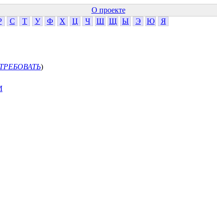
О проекте
Р
С
Т
У
Ф
Х
Ц
Ч
Ш
Щ
Ы
Э
Ю
Я
ТРЕБОВАТЬ
)
М