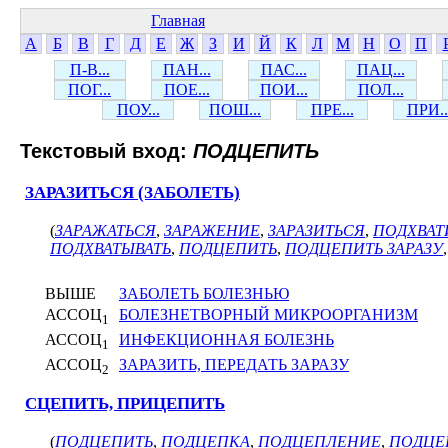
Главная
А
Б
В
Г
Д
Е
Ж
З
И
Й
К
Л
М
Н
О
П
П-В...
ПАН...
ПАС...
ПАЦ...
ПОГ...
ПОЕ...
ПОИ...
ПОЛ...
ПОУ...
ПОШ...
ПРЕ...
ПРИ..
Текстовый вход:
ПОДЦЕПИТЬ
ЗАРАЗИТЬСЯ (ЗАБОЛЕТЬ)
(
ЗАРАЖАТЬСЯ
,
ЗАРАЖЕНИЕ
,
ЗАРАЗИТЬСЯ
,
ПОДХВАТ
ПОДХВАТЫВАТЬ
,
ПОДЦЕПИТЬ
,
ПОДЦЕПИТЬ ЗАРАЗУ
ВЫШЕ
ЗАБОЛЕТЬ БОЛЕЗНЬЮ
АССОЦ
БОЛЕЗНЕТВОРНЫЙ МИКРООРГАНИЗМ
1
АССОЦ
ИНФЕКЦИОННАЯ БОЛЕЗНЬ
1
АССОЦ
ЗАРАЗИТЬ, ПЕРЕДАТЬ ЗАРАЗУ
2
СЦЕПИТЬ, ПРИЦЕПИТЬ
(
ПОДЦЕПИТЬ
,
ПОДЦЕПКА
,
ПОДЦЕПЛЕНИЕ
,
ПОДЦЕ