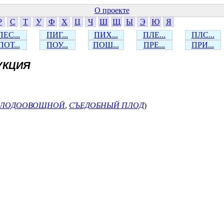
О проекте
Р
С
Т
У
Ф
Х
Ц
Ч
Ш
Щ
Ы
Э
Ю
Я
ПЕС...
ПИГ...
ПИХ...
ПЛЕ...
ПЛС...
ПОТ...
ПОУ...
ПОШ...
ПРЕ...
ПРИ...
УКЦИЯ
ЛОДООВОЩНОЙ
,
СЪЕДОБНЫЙ ПЛОД
)