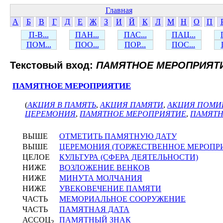
Главная
А
Б
В
Г
Д
Е
Ж
З
И
Й
К
Л
М
Н
О
П
П-В...
ПАН...
ПАС...
ПАЦ...
ПОМ...
ПОО...
ПОР...
ПОС...
Текстовый вход:
ПАМЯТНОЕ МЕРОПРИЯТ
ПАМЯТНОЕ МЕРОПРИЯТИЕ
(
АКЦИЯ В ПАМЯТЬ
,
АКЦИЯ ПАМЯТИ
,
АКЦИЯ ПОМИ
ЦЕРЕМОНИЯ
,
ПАМЯТНОЕ МЕРОПРИЯТИЕ
,
ПАМЯТН
ВЫШЕ
ОТМЕТИТЬ ПАМЯТНУЮ ДАТУ
ВЫШЕ
ЦЕРЕМОНИЯ (ТОРЖЕСТВЕННОЕ МЕРОПР
ЦЕЛОЕ
КУЛЬТУРА (СФЕРА ДЕЯТЕЛЬНОСТИ)
НИЖЕ
ВОЗЛОЖЕНИЕ ВЕНКОВ
НИЖЕ
МИНУТА МОЛЧАНИЯ
НИЖЕ
УВЕКОВЕЧЕНИЕ ПАМЯТИ
ЧАСТЬ
МЕМОРИАЛЬНОЕ СООРУЖЕНИЕ
ЧАСТЬ
ПАМЯТНАЯ ДАТА
АССОЦ
ПАМЯТНЫЙ ЗНАК
2