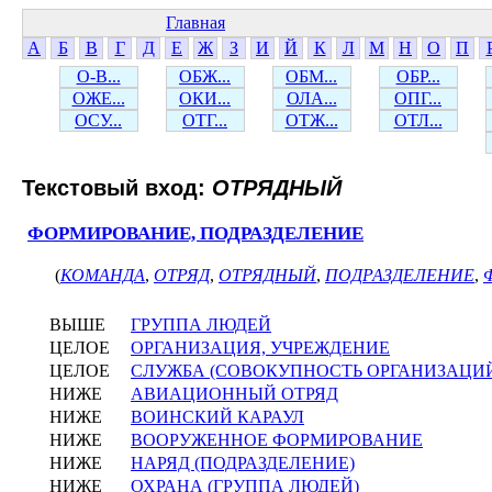
Главная
А
Б
В
Г
Д
Е
Ж
З
И
Й
К
Л
М
Н
О
П
О-В...
ОБЖ...
ОБМ...
ОБР...
ОЖЕ...
ОКИ...
ОЛА...
ОПГ...
ОСУ...
ОТГ...
ОТЖ...
ОТЛ...
Текстовый вход:
ОТРЯДНЫЙ
ФОРМИРОВАНИЕ, ПОДРАЗДЕЛЕНИЕ
(
КОМАНДА
,
ОТРЯД
,
ОТРЯДНЫЙ
,
ПОДРАЗДЕЛЕНИЕ
,
ВЫШЕ
ГРУППА ЛЮДЕЙ
ЦЕЛОЕ
ОРГАНИЗАЦИЯ, УЧРЕЖДЕНИЕ
ЦЕЛОЕ
СЛУЖБА (СОВОКУПНОСТЬ ОРГАНИЗАЦИЙ 
НИЖЕ
АВИАЦИОННЫЙ ОТРЯД
НИЖЕ
ВОИНСКИЙ КАРАУЛ
НИЖЕ
ВООРУЖЕННОЕ ФОРМИРОВАНИЕ
НИЖЕ
НАРЯД (ПОДРАЗДЕЛЕНИЕ)
НИЖЕ
ОХРАНА (ГРУППА ЛЮДЕЙ)