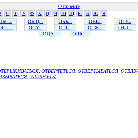
О проекте
Р
С
Т
У
Ф
Х
Ц
Ч
Ш
Щ
Ы
Э
Ю
Я
ОБС...
ОБЩ...
ОБЪ...
ОВР...
ОГУ...
ОСП...
ОСУ...
ОТГ...
ОТЖ...
ОТЛ...
ОЦА...
ОШС...
ОТБРЫКИВАТЬСЯ
,
ОТВЕРТЕТЬСЯ
,
ОТВЕРТЫВАТЬСЯ
,
ОТВЯЗ
АЗЫВАТЬСЯ
,
УЛИЗНУТЬ
)