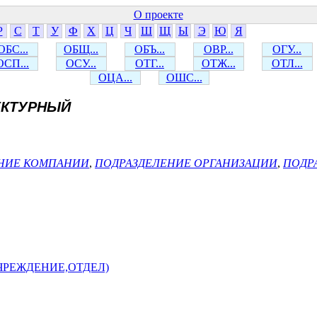
О проекте
Р
С
Т
У
Ф
Х
Ц
Ч
Ш
Щ
Ы
Э
Ю
Я
ОБС...
ОБЩ...
ОБЪ...
ОВР...
ОГУ...
ОСП...
ОСУ...
ОТГ...
ОТЖ...
ОТЛ...
ОЦА...
ОШС...
УКТУРНЫЙ
НИЕ КОМПАНИИ
,
ПОДРАЗДЕЛЕНИЕ ОРГАНИЗАЦИИ
,
ПОДР
ЧРЕЖДЕНИЕ,ОТДЕЛ)