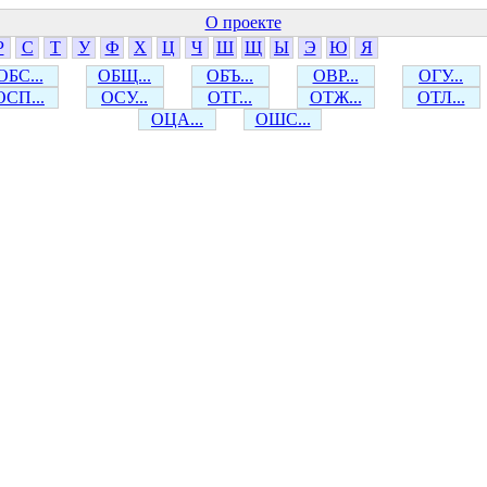
О проекте
Р
С
Т
У
Ф
Х
Ц
Ч
Ш
Щ
Ы
Э
Ю
Я
ОБС...
ОБЩ...
ОБЪ...
ОВР...
ОГУ...
ОСП...
ОСУ...
ОТГ...
ОТЖ...
ОТЛ...
ОЦА...
ОШС...