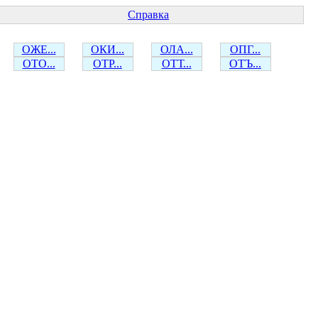
Справка
ОЖЕ...
ОКИ...
ОЛА...
ОПГ...
ОТО...
ОТР...
ОТТ...
ОТЪ...