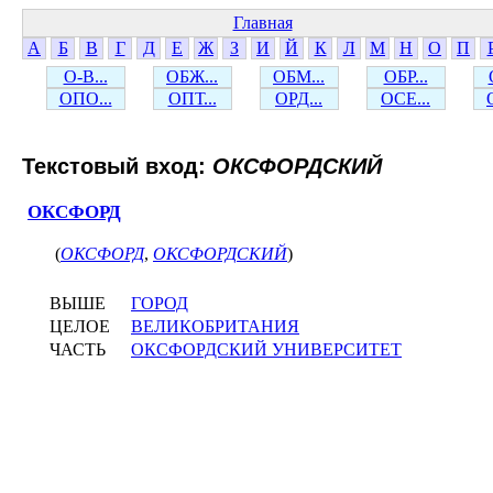
Главная
А
Б
В
Г
Д
Е
Ж
З
И
Й
К
Л
М
Н
О
П
О-В...
ОБЖ...
ОБМ...
ОБР...
ОПО...
ОПТ...
ОРД...
ОСЕ...
Текстовый вход:
ОКСФОРДСКИЙ
ОКСФОРД
(
ОКСФОРД
,
ОКСФОРДСКИЙ
)
ВЫШЕ
ГОРОД
ЦЕЛОЕ
ВЕЛИКОБРИТАНИЯ
ЧАСТЬ
ОКСФОРДСКИЙ УНИВЕРСИТЕТ