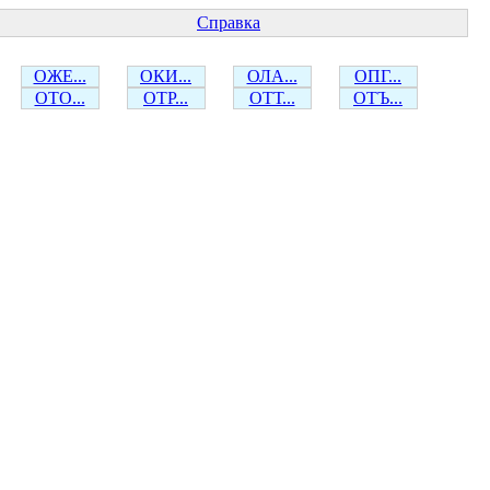
Справка
ОЖЕ...
ОКИ...
ОЛА...
ОПГ...
ОТО...
ОТР...
ОТТ...
ОТЪ...