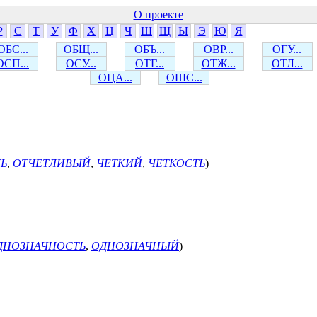
О проекте
Р
С
Т
У
Ф
Х
Ц
Ч
Ш
Щ
Ы
Э
Ю
Я
ОБС...
ОБЩ...
ОБЪ...
ОВР...
ОГУ...
ОСП...
ОСУ...
ОТГ...
ОТЖ...
ОТЛ...
ОЦА...
ОШС...
Ь
,
ОТЧЕТЛИВЫЙ
,
ЧЕТКИЙ
,
ЧЕТКОСТЬ
)
ДНОЗНАЧНОСТЬ
,
ОДНОЗНАЧНЫЙ
)