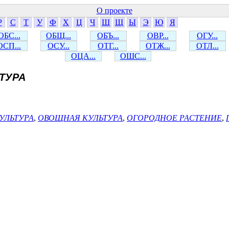
О проекте
Р
С
Т
У
Ф
Х
Ц
Ч
Ш
Щ
Ы
Э
Ю
Я
ОБС...
ОБЩ...
ОБЪ...
ОВР...
ОГУ...
ОСП...
ОСУ...
ОТГ...
ОТЖ...
ОТЛ...
ОЦА...
ОШС...
ТУРА
УЛЬТУРА
,
ОВОЩНАЯ КУЛЬТУРА
,
ОГОРОДНОЕ РАСТЕНИЕ
,