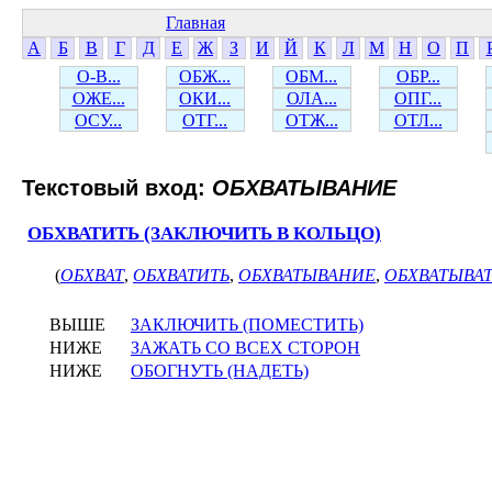
Главная
А
Б
В
Г
Д
Е
Ж
З
И
Й
К
Л
М
Н
О
П
О-В...
ОБЖ...
ОБМ...
ОБР...
ОЖЕ...
ОКИ...
ОЛА...
ОПГ...
ОСУ...
ОТГ...
ОТЖ...
ОТЛ...
Текстовый вход:
ОБХВАТЫВАНИЕ
ОБХВАТИТЬ (ЗАКЛЮЧИТЬ В КОЛЬЦО)
(
ОБХВАТ
,
ОБХВАТИТЬ
,
ОБХВАТЫВАНИЕ
,
ОБХВАТЫВА
ВЫШЕ
ЗАКЛЮЧИТЬ (ПОМЕСТИТЬ)
НИЖЕ
ЗАЖАТЬ СО ВСЕХ СТОРОН
НИЖЕ
ОБОГНУТЬ (НАДЕТЬ)