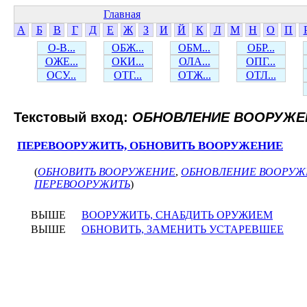
Главная
А
Б
В
Г
Д
Е
Ж
З
И
Й
К
Л
М
Н
О
П
О-В...
ОБЖ...
ОБМ...
ОБР...
ОЖЕ...
ОКИ...
ОЛА...
ОПГ...
ОСУ...
ОТГ...
ОТЖ...
ОТЛ...
Текстовый вход:
ОБНОВЛЕНИЕ ВООРУЖЕ
ПЕРЕВООРУЖИТЬ, ОБНОВИТЬ ВООРУЖЕНИЕ
(
ОБНОВИТЬ ВООРУЖЕНИЕ
,
ОБНОВЛЕНИЕ ВООРУЖ
ПЕРЕВООРУЖИТЬ
)
ВЫШЕ
ВООРУЖИТЬ, СНАБДИТЬ ОРУЖИЕМ
ВЫШЕ
ОБНОВИТЬ, ЗАМЕНИТЬ УСТАРЕВШЕЕ