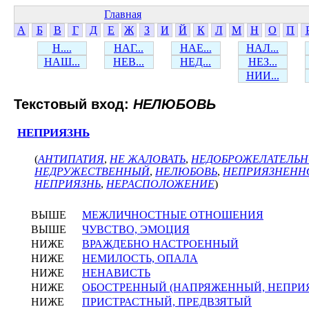
Главная
А
Б
В
Г
Д
Е
Ж
З
И
Й
К
Л
М
Н
О
П
Н....
НАГ...
НАЕ...
НАЛ...
НАШ...
НЕВ...
НЕД...
НЕЗ...
НИИ...
Текстовый вход:
НЕЛЮБОВЬ
НЕПРИЯЗНЬ
(
АНТИПАТИЯ
,
НЕ ЖАЛОВАТЬ
,
НЕДОБРОЖЕЛАТЕЛЬН
НЕДРУЖЕСТВЕННЫЙ
,
НЕЛЮБОВЬ
,
НЕПРИЯЗНЕНН
НЕПРИЯЗНЬ
,
НЕРАСПОЛОЖЕНИЕ
)
ВЫШЕ
МЕЖЛИЧНОСТНЫЕ ОТНОШЕНИЯ
ВЫШЕ
ЧУВСТВО, ЭМОЦИЯ
НИЖЕ
ВРАЖДЕБНО НАСТРОЕННЫЙ
НИЖЕ
НЕМИЛОСТЬ, ОПАЛА
НИЖЕ
НЕНАВИСТЬ
НИЖЕ
ОБОСТРЕННЫЙ (НАПРЯЖЕННЫЙ, НЕПРИ
НИЖЕ
ПРИСТРАСТНЫЙ, ПРЕДВЗЯТЫЙ