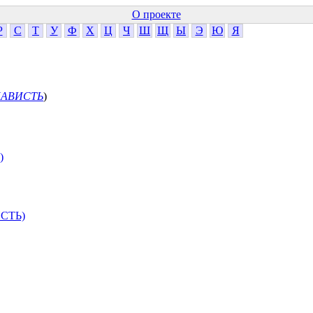
О проекте
Р
С
Т
У
Ф
Х
Ц
Ч
Ш
Щ
Ы
Э
Ю
Я
АВИСТЬ
)
)
СТЬ)