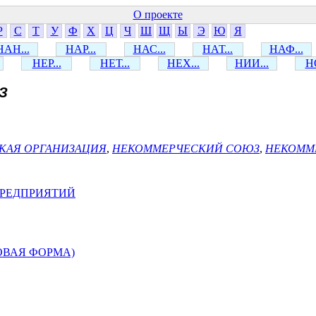
О проекте
Р
С
Т
У
Ф
Х
Ц
Ч
Ш
Щ
Ы
Э
Ю
Я
НАН...
НАР...
НАС...
НАТ...
НАФ...
НЕР...
НЕТ...
НЕХ...
НИИ...
НО
З
КАЯ ОРГАНИЗАЦИЯ
,
НЕКОММЕРЧЕСКИЙ СОЮЗ
,
НЕКОММ
ПРЕДПРИЯТИЙ
ОВАЯ ФОРМА)