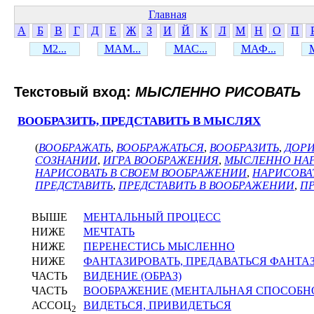
Главная
А
Б
В
Г
Д
Е
Ж
З
И
Й
К
Л
М
Н
О
П
М2...
МАМ...
МАС...
МАФ...
Текстовый вход:
МЫСЛЕННО РИСОВАТЬ
ВООБРАЗИТЬ, ПРЕДСТАВИТЬ В МЫСЛЯХ
(
ВООБРАЖАТЬ
,
ВООБРАЖАТЬСЯ
,
ВООБРАЗИТЬ
,
ДОРИ
СОЗНАНИИ
,
ИГРА ВООБРАЖЕНИЯ
,
МЫСЛЕННО НАР
НАРИСОВАТЬ В СВОЕМ ВООБРАЖЕНИИ
,
НАРИСОВА
ПРЕДСТАВИТЬ
,
ПРЕДСТАВИТЬ В ВООБРАЖЕНИИ
,
ПР
ВЫШЕ
МЕНТАЛЬНЫЙ ПРОЦЕСС
НИЖЕ
МЕЧТАТЬ
НИЖЕ
ПЕРЕНЕСТИСЬ МЫСЛЕННО
НИЖЕ
ФАНТАЗИРОВАТЬ, ПРЕДАВАТЬСЯ ФАНТА
ЧАСТЬ
ВИДЕНИЕ (ОБРАЗ)
ЧАСТЬ
ВООБРАЖЕНИЕ (МЕНТАЛЬНАЯ СПОСОБН
АССОЦ
ВИДЕТЬСЯ, ПРИВИДЕТЬСЯ
2