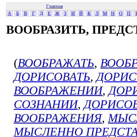
Главная
А
Б
В
Г
Д
Е
Ж
З
И
Й
К
Л
М
Н
О
П
ВООБРАЗИТЬ, ПРЕД
(
ВООБРАЖАТЬ
,
ВООБ
ДОРИСОВАТЬ
,
ДОРИС
ВООБРАЖЕНИИ
,
ДОР
СОЗНАНИИ
,
ДОРИСОВ
ВООБРАЖЕНИЯ
,
МЫС
МЫСЛЕННО ПРЕДСТ