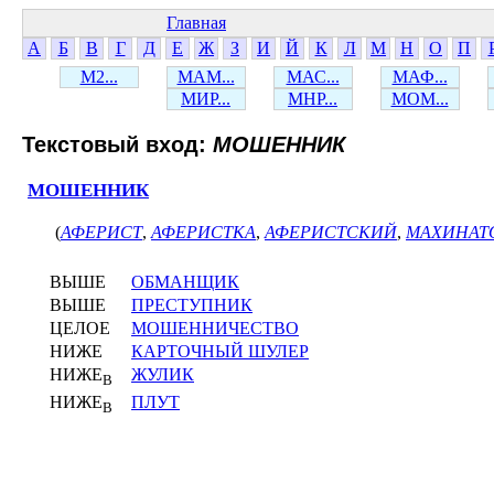
Главная
А
Б
В
Г
Д
Е
Ж
З
И
Й
К
Л
М
Н
О
П
М2...
МАМ...
МАС...
МАФ...
МИР...
МНР...
МОМ...
Текстовый вход:
МОШЕННИК
МОШЕННИК
(
АФЕРИСТ
,
АФЕРИСТКА
,
АФЕРИСТСКИЙ
,
МАХИНАТ
ВЫШЕ
ОБМАНЩИК
ВЫШЕ
ПРЕСТУПНИК
ЦЕЛОЕ
МОШЕННИЧЕСТВО
НИЖЕ
КАРТОЧНЫЙ ШУЛЕР
НИЖЕ
ЖУЛИК
В
НИЖЕ
ПЛУТ
В