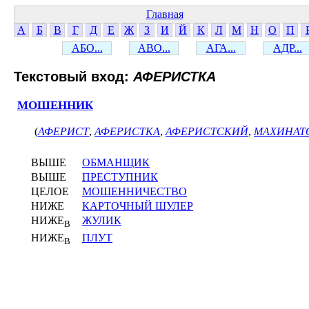
Главная
А
Б
В
Г
Д
Е
Ж
З
И
Й
К
Л
М
Н
О
П
АБО...
АВО...
АГА...
АДР...
Текстовый вход:
АФЕРИСТКА
МОШЕННИК
(
АФЕРИСТ
,
АФЕРИСТКА
,
АФЕРИСТСКИЙ
,
МАХИНАТ
ВЫШЕ
ОБМАНЩИК
ВЫШЕ
ПРЕСТУПНИК
ЦЕЛОЕ
МОШЕННИЧЕСТВО
НИЖЕ
КАРТОЧНЫЙ ШУЛЕР
НИЖЕ
ЖУЛИК
В
НИЖЕ
ПЛУТ
В