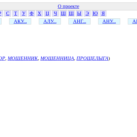
О проекте
Р
С
Т
У
Ф
Х
Ц
Ч
Ш
Щ
Ы
Э
Ю
Я
АКУ...
АЛУ...
АНГ...
АНУ...
АР
ОР
,
МОШЕННИК
,
МОШЕННИЦА
,
ПРОЩЕЛЫГА
)