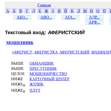
Главная
А
Б
В
Г
Д
Е
Ж
З
И
Й
К
Л
М
Н
О
П
АБО...
АВО...
АГА...
АДР...
АРФ...
Текстовый вход:
АФЕРИСТСКИЙ
МОШЕННИК
(
АФЕРИСТ
,
АФЕРИСТКА
,
АФЕРИСТСКИЙ
,
МАХИНАТ
ВЫШЕ
ОБМАНЩИК
ВЫШЕ
ПРЕСТУПНИК
ЦЕЛОЕ
МОШЕННИЧЕСТВО
НИЖЕ
КАРТОЧНЫЙ ШУЛЕР
НИЖЕ
ЖУЛИК
В
НИЖЕ
ПЛУТ
В