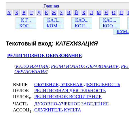
Главная
А
Б
В
Г
Д
Е
Ж
З
И
Й
К
Л
М
Н
О
П
К Г...
КАЛ...
КАО...
КАС...
КОЛ...
КОМ...
КОН...
КОО...
КУМ..
Текстовый вход:
КАТЕХИЗАЦИЯ
РЕЛИГИОЗНОЕ ОБРАЗОВАНИЕ
(
КАТЕХИЗАЦИЯ
,
РЕЛИГИОЗНОЕ ОБРАЗОВАНИЕ
,
РЕ
ОБРАЗОВАНИЕ
)
ВЫШЕ
ОБУЧЕНИЕ, УЧЕБНАЯ ДЕЯТЕЛЬНОСТЬ
ЦЕЛОЕ
РЕЛИГИОЗНАЯ ДЕЯТЕЛЬНОСТЬ
ЦЕЛОЕ
РЕЛИГИОЗНОЕ ВОСПИТАНИЕ
В
ЧАСТЬ
ДУХОВНО-УЧЕБНОЕ ЗАВЕДЕНИЕ
АССОЦ
СЛУЖИТЕЛЬ КУЛЬТА
1