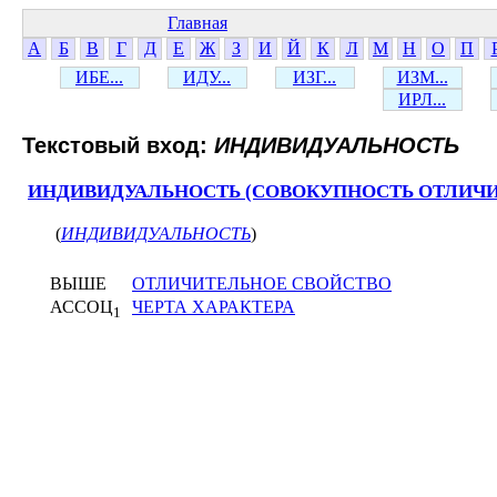
Главная
А
Б
В
Г
Д
Е
Ж
З
И
Й
К
Л
М
Н
О
П
ИБЕ...
ИДУ...
ИЗГ...
ИЗМ...
ИРЛ...
Текстовый вход:
ИНДИВИДУАЛЬНОСТЬ
ИНДИВИДУАЛЬНОСТЬ (СОВОКУПНОСТЬ ОТЛИЧИ
(
ИНДИВИДУАЛЬНОСТЬ
)
ВЫШЕ
ОТЛИЧИТЕЛЬНОЕ СВОЙСТВО
АССОЦ
ЧЕРТА ХАРАКТЕРА
1