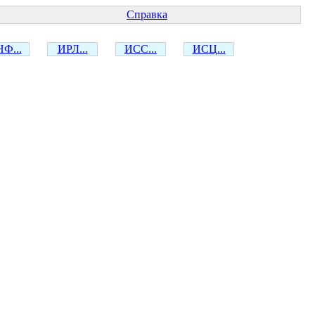
Справка
Ф...
ИРЛ...
ИСС...
ИСЦ...