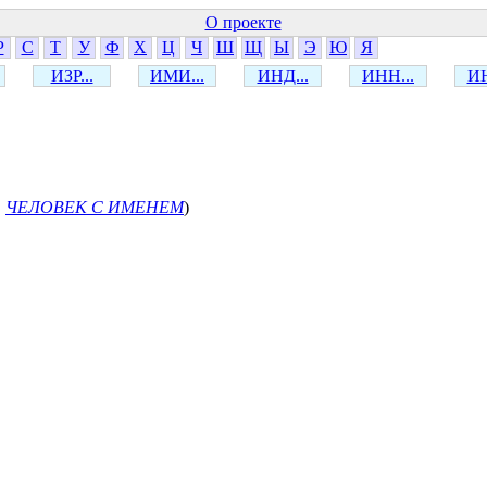
О проекте
Р
С
Т
У
Ф
Х
Ц
Ч
Ш
Щ
Ы
Э
Ю
Я
ИЗР...
ИМИ...
ИНД...
ИНН...
ИН
,
ЧЕЛОВЕК С ИМЕНЕМ
)