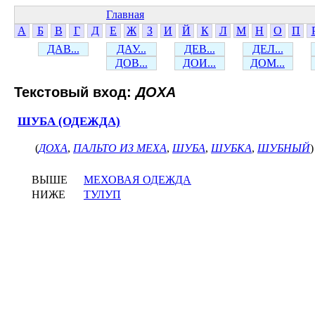
Главная
А
Б
В
Г
Д
Е
Ж
З
И
Й
К
Л
М
Н
О
П
ДАВ...
ДАУ...
ДЕВ...
ДЕЛ...
ДОВ...
ДОИ...
ДОМ...
Текстовый вход:
ДОХА
ШУБА (ОДЕЖДА)
(
ДОХА
,
ПАЛЬТО ИЗ МЕХА
,
ШУБА
,
ШУБКА
,
ШУБНЫЙ
)
ВЫШЕ
МЕХОВАЯ ОДЕЖДА
НИЖЕ
ТУЛУП