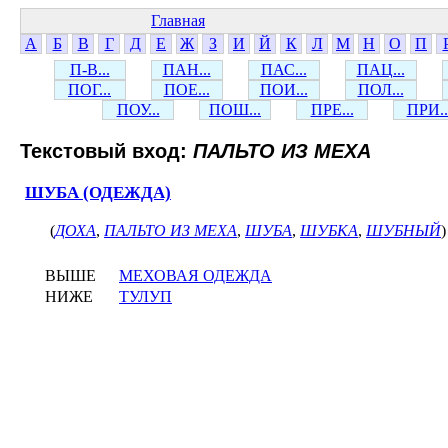
Главная
А
Б
В
Г
Д
Е
Ж
З
И
Й
К
Л
М
Н
О
П
П-В...
ПАН...
ПАС...
ПАЦ...
ПОГ...
ПОЕ...
ПОИ...
ПОЛ...
ПОУ...
ПОШ...
ПРЕ...
ПРИ..
Текстовый вход:
ПАЛЬТО ИЗ МЕХА
ШУБА (ОДЕЖДА)
(
ДОХА
,
ПАЛЬТО ИЗ МЕХА
,
ШУБА
,
ШУБКА
,
ШУБНЫЙ
)
ВЫШЕ
МЕХОВАЯ ОДЕЖДА
НИЖЕ
ТУЛУП