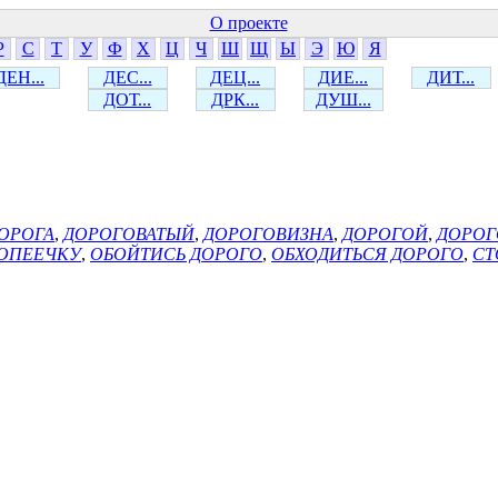
О проекте
Р
С
Т
У
Ф
Х
Ц
Ч
Ш
Щ
Ы
Э
Ю
Я
ДЕН...
ДЕС...
ДЕЦ...
ДИЕ...
ДИТ...
ДОТ...
ДРК...
ДУШ...
ОРОГА
,
ДОРОГОВАТЫЙ
,
ДОРОГОВИЗНА
,
ДОРОГОЙ
,
ДОРО
КОПЕЕЧКУ
,
ОБОЙТИСЬ ДОРОГО
,
ОБХОДИТЬСЯ ДОРОГО
,
СТ