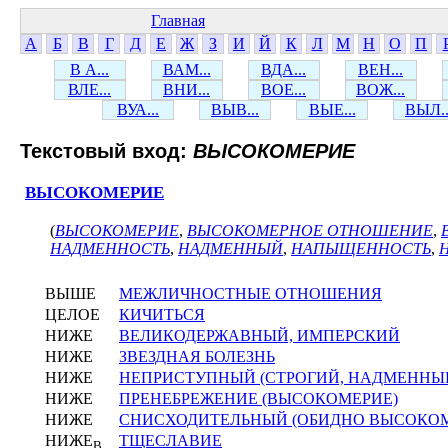
Главная
А
Б
В
Г
Д
Е
Ж
З
И
Й
К
Л
М
Н
О
П
В А...
ВАМ...
ВДА...
ВЕН...
ВЛЕ...
ВНИ...
ВОЕ...
ВОЖ...
ВУА...
ВЫВ...
ВЫЕ...
ВЫЛ..
Текстовый вход:
ВЫСОКОМЕРИЕ
ВЫСОКОМЕРИЕ
(
ВЫСОКОМЕРИЕ
,
ВЫСОКОМЕРНОЕ ОТНОШЕНИЕ
,
НАДМЕННОСТЬ
,
НАДМЕННЫЙ
,
НАПЫЩЕННОСТЬ
,
ВЫШЕ
МЕЖЛИЧНОСТНЫЕ ОТНОШЕНИЯ
ЦЕЛОЕ
КИЧИТЬСЯ
НИЖЕ
ВЕЛИКОДЕРЖАВНЫЙ, ИМПЕРСКИЙ
НИЖЕ
ЗВЕЗДНАЯ БОЛЕЗНЬ
НИЖЕ
НЕПРИСТУПНЫЙ (СТРОГИЙ, НАДМЕННЫ
НИЖЕ
ПРЕНЕБРЕЖЕНИЕ (ВЫСОКОМЕРИЕ)
НИЖЕ
СНИСХОДИТЕЛЬНЫЙ (ОБИДНО ВЫСОКО
НИЖЕ
ТЩЕСЛАВИЕ
В