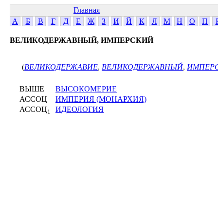
Главная
А
Б
В
Г
Д
Е
Ж
З
И
Й
К
Л
М
Н
О
П
ВЕЛИКОДЕРЖАВНЫЙ, ИМПЕРСКИЙ
(
ВЕЛИКОДЕРЖАВИЕ
,
ВЕЛИКОДЕРЖАВНЫЙ
,
ИМПЕР
ВЫШЕ
ВЫСОКОМЕРИЕ
АССОЦ
ИМПЕРИЯ (МОНАРХИЯ)
АССОЦ
ИДЕОЛОГИЯ
1