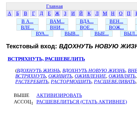
Главная
А
Б
В
Г
Д
Е
Ж
З
И
Й
К
Л
М
Н
О
П
В А...
ВАМ...
ВДА...
ВЕН...
ВЛЕ...
ВНИ...
ВОЕ...
ВОЖ...
ВУА...
ВЫВ...
ВЫЕ...
ВЫЛ..
Текстовый вход:
ВДОХНУТЬ НОВУЮ ЖИЗ
ВСТРЯХНУТЬ, РАСШЕВЕЛИТЬ
(
ВДОХНУТЬ ЖИЗНЬ
,
ВДОХНУТЬ НОВУЮ ЖИЗНЬ
,
ВН
ВСТРЯХНУТЬ
,
ОЖИВИТЬ
,
ОЖИВЛЕНИЕ
,
ОЖИВЛЯТЬ
РАСТЕРЕБИТЬ
,
РАСТОРМОШИТЬ
,
РАСШЕВЕЛИВАТЬ
ВЫШЕ
АКТИВИЗИРОВАТЬ
АССОЦ
РАСШЕВЕЛИТЬСЯ (СТАТЬ АКТИВНЕЕ)
1