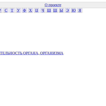
О проекте
Р
С
Т
У
Ф
Х
Ц
Ч
Ш
Щ
Ы
Э
Ю
Я
ТЕЛЬНОСТЬ ОРГАНА, ОРГАНИЗМА