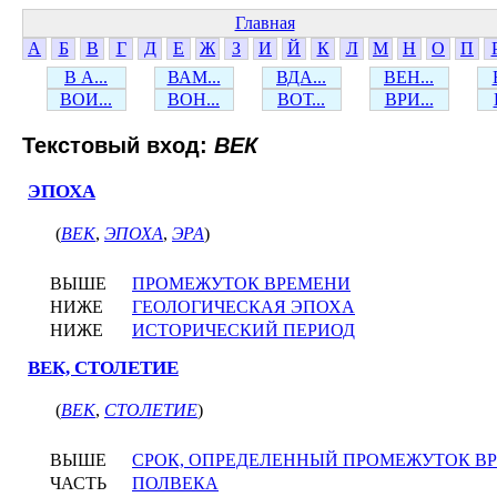
Главная
А
Б
В
Г
Д
Е
Ж
З
И
Й
К
Л
М
Н
О
П
В А...
ВАМ...
ВДА...
ВЕН...
ВОИ...
ВОН...
ВОТ...
ВРИ...
Текстовый вход:
ВЕК
ЭПОХА
(
ВЕК
,
ЭПОХА
,
ЭРА
)
ВЫШЕ
ПРОМЕЖУТОК ВРЕМЕНИ
НИЖЕ
ГЕОЛОГИЧЕСКАЯ ЭПОХА
НИЖЕ
ИСТОРИЧЕСКИЙ ПЕРИОД
ВЕК, СТОЛЕТИЕ
(
ВЕК
,
СТОЛЕТИЕ
)
ВЫШЕ
СРОК, ОПРЕДЕЛЕННЫЙ ПРОМЕЖУТОК В
ЧАСТЬ
ПОЛВЕКА