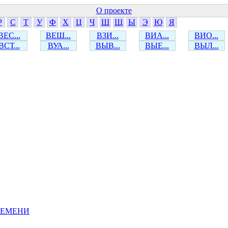
О проекте
Р
С
Т
У
Ф
Х
Ц
Ч
Ш
Щ
Ы
Э
Ю
Я
ВЕС...
ВЕШ...
ВЗИ...
ВИА...
ВИО...
ВСТ...
ВУА...
ВЫВ...
ВЫЕ...
ВЫЛ...
РЕМЕНИ