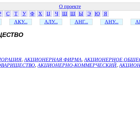
О проекте
Р
С
Т
У
Ф
Х
Ц
Ч
Ш
Щ
Ы
Э
Ю
Я
АКУ...
АЛУ...
АНГ...
АНУ...
АР
ЩЕСТВО
ПОРАЦИЯ
,
АКЦИОНЕРНАЯ ФИРМА
,
АКЦИОНЕРНОЕ ОБЩЕ
ОВАРИЩЕСТВО
,
АКЦИОНЕРНО-КОММЕРЧЕСКИЙ
,
АКЦИО