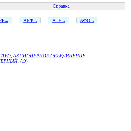
Справка
Е...
АРФ...
АТЕ...
АФО...
СТВО
,
АКЦИОНЕРНОЕ ОБЪЕДИНЕНИЕ
,
НЕРНЫЙ
,
АО
)