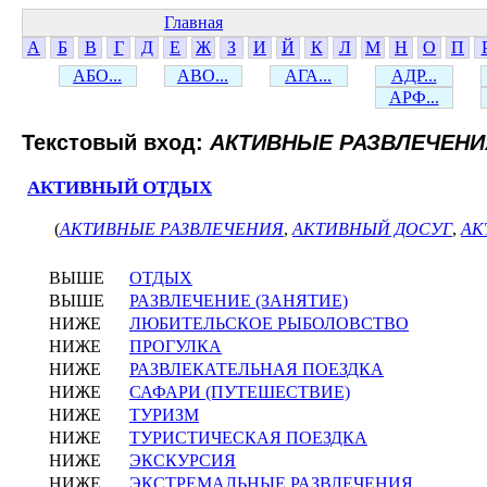
Главная
А
Б
В
Г
Д
Е
Ж
З
И
Й
К
Л
М
Н
О
П
АБО...
АВО...
АГА...
АДР...
АРФ...
Текстовый вход:
АКТИВНЫЕ РАЗВЛЕЧЕНИ
АКТИВНЫЙ ОТДЫХ
(
АКТИВНЫЕ РАЗВЛЕЧЕНИЯ
,
АКТИВНЫЙ ДОСУГ
,
АК
ВЫШЕ
ОТДЫХ
ВЫШЕ
РАЗВЛЕЧЕНИЕ (ЗАНЯТИЕ)
НИЖЕ
ЛЮБИТЕЛЬСКОЕ РЫБОЛОВСТВО
НИЖЕ
ПРОГУЛКА
НИЖЕ
РАЗВЛЕКАТЕЛЬНАЯ ПОЕЗДКА
НИЖЕ
САФАРИ (ПУТЕШЕСТВИЕ)
НИЖЕ
ТУРИЗМ
НИЖЕ
ТУРИСТИЧЕСКАЯ ПОЕЗДКА
НИЖЕ
ЭКСКУРСИЯ
НИЖЕ
ЭКСТРЕМАЛЬНЫЕ РАЗВЛЕЧЕНИЯ